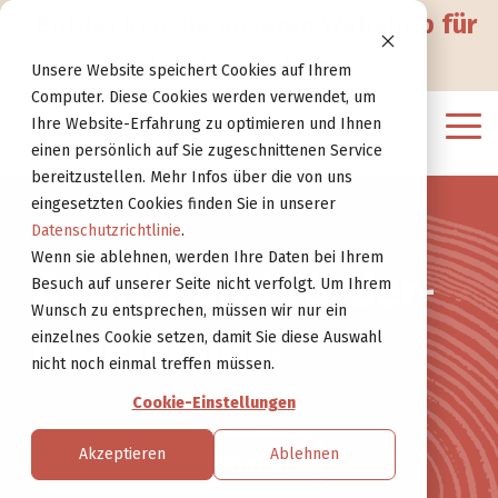
Zur
Entdecken Sie unseren Webshop für
Website
Geigenbau Zubehör
>
Unsere Website speichert Cookies auf Ihrem
Computer. Diese Cookies werden verwendet, um
Ihre Website-Erfahrung zu optimieren und Ihnen
Tog
einen persönlich auf Sie zugeschnittenen Service
Me
bereitzustellen. Mehr Infos über die von uns
eingesetzten Cookies finden Sie in unserer
Datenschutzrichtlinie
.
Wenn sie ablehnen, werden Ihre Daten bei Ihrem
Awards und Förder­
Besuch auf unserer Seite nicht verfolgt. Um Ihrem
Wunsch zu entsprechen, müssen wir nur ein
programme.
einzelnes Cookie setzen, damit Sie diese Auswahl
nicht noch einmal treffen müssen.
Cookie-Einstellungen
Akzeptieren
Ablehnen
Kontakt aufnehmen